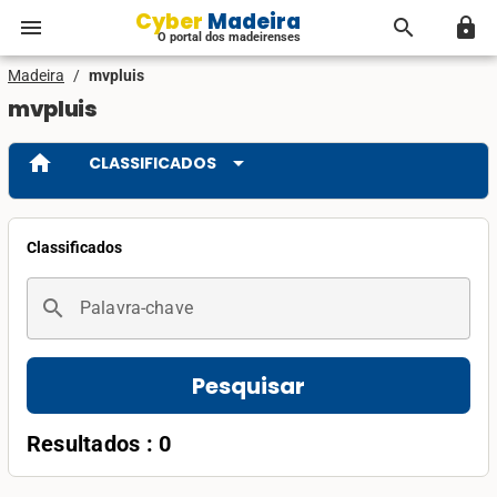
Cyber Madeira
menu
search
lock
O portal dos madeirenses
Madeira
/
mvpluis
mvpluis
home
arrow_drop_down
CLASSIFICADOS
Classificados
search
Palavra-chave
Pesquisar
Resultados : 0