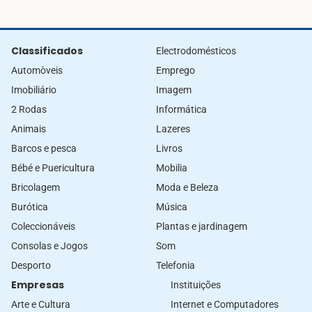
Classificados
Electrodomésticos
Automòveis
Emprego
Imobiliário
Imagem
2 Rodas
Informática
Animais
Lazeres
Barcos e pesca
Livros
Bébé e Puericultura
Mobilia
Bricolagem
Moda e Beleza
Burótica
Música
Coleccionáveis
Plantas e jardinagem
Consolas e Jogos
Som
Desporto
Telefonia
Empresas
Instituições
Arte e Cultura
Internet e Computadores