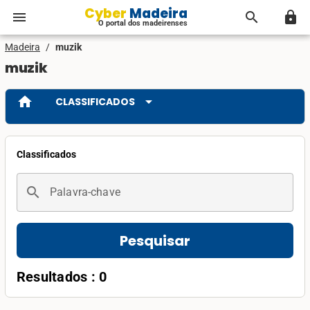
Cyber Madeira
menu
search
lock
O portal dos madeirenses
Madeira
/
muzik
muzik
home
arrow_drop_down
CLASSIFICADOS
Classificados
search
Palavra-chave
Pesquisar
Resultados : 0