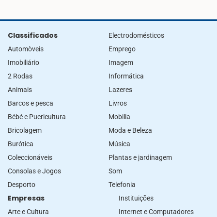
Classificados
Electrodomésticos
Automòveis
Emprego
Imobiliário
Imagem
2 Rodas
Informática
Animais
Lazeres
Barcos e pesca
Livros
Bébé e Puericultura
Mobilia
Bricolagem
Moda e Beleza
Burótica
Música
Coleccionáveis
Plantas e jardinagem
Consolas e Jogos
Som
Desporto
Telefonia
Empresas
Instituições
Arte e Cultura
Internet e Computadores