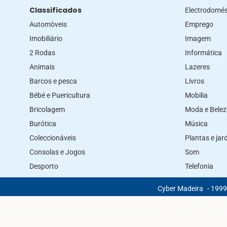
Classificados
Electrodomés
Automòveis
Emprego
Imobiliário
Imagem
2 Rodas
Informática
Animais
Lazeres
Barcos e pesca
Livros
Bébé e Puericultura
Mobilia
Bricolagem
Moda e Bele
Burótica
Música
Coleccionáveis
Plantas e ja
Consolas e Jogos
Som
Desporto
Telefonia
Cyber Madeira
- 1999