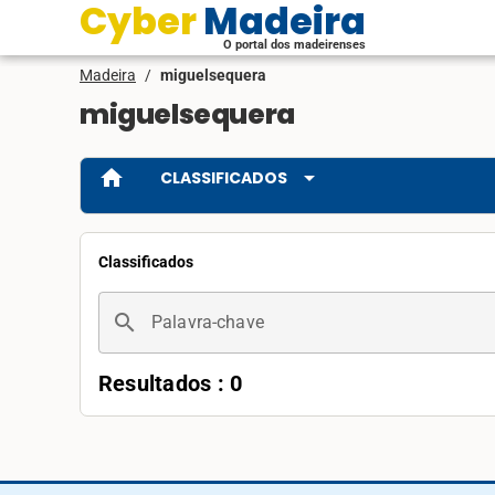
Cyber Madeira
O portal dos madeirenses
Madeira
/
miguelsequera
miguelsequera
home
arrow_drop_down
CLASSIFICADOS
Classificados
search
Palavra-chave
Resultados : 0