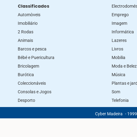
Classificados
Electrodomés
Automòveis
Emprego
Imobiliário
Imagem
2 Rodas
Informática
Animais
Lazeres
Barcos e pesca
Livros
Bébé e Puericultura
Mobilia
Bricolagem
Moda e Bele
Burótica
Música
Coleccionáveis
Plantas e ja
Consolas e Jogos
Som
Desporto
Telefonia
Cyber Madeira
- 1999