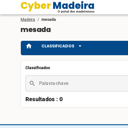
Cyber Madeira
O portal dos madeirenses
Madeira
/
mesada
mesada
home
arrow_drop_down
CLASSIFICADOS
Classificados
search
Palavra-chave
Resultados : 0