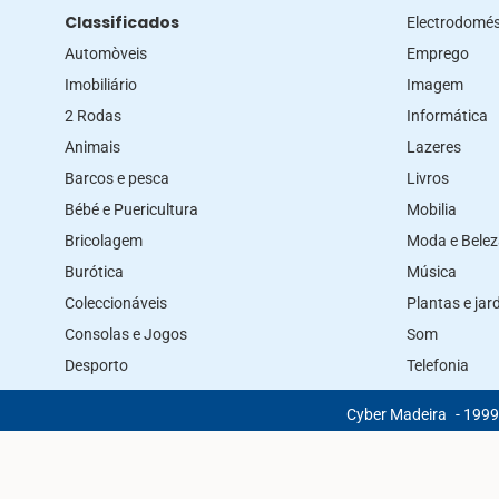
Classificados
Electrodomés
Automòveis
Emprego
Imobiliário
Imagem
2 Rodas
Informática
Animais
Lazeres
Barcos e pesca
Livros
Bébé e Puericultura
Mobilia
Bricolagem
Moda e Bele
Burótica
Música
Coleccionáveis
Plantas e ja
Consolas e Jogos
Som
Desporto
Telefonia
Cyber Madeira
- 1999