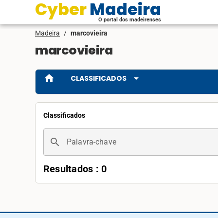
Cyber Madeira
O portal dos madeirenses
Madeira
/
marcovieira
marcovieira
home
arrow_drop_down
CLASSIFICADOS
Classificados
search
Palavra-chave
Resultados : 0