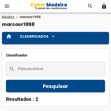
Cyber Madeira
menu
search
lock
O portal dos madeirenses
Madeira
/
marcosr1998
marcosr1998
home
arrow_drop_down
CLASSIFICADOS
Classificados
search
Palavra-chave
Pesquisar
Resultados : 2