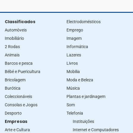
Classificados
Electrodomésticos
Automòveis
Emprego
Imobiliário
Imagem
2 Rodas
Informática
Animais
Lazeres
Barcos e pesca
Livros
Bébé e Puericultura
Mobilia
Bricolagem
Moda e Beleza
Burótica
Música
Coleccionáveis
Plantas e jardinagem
Consolas e Jogos
Som
Desporto
Telefonia
Empresas
Instituições
Arte e Cultura
Internet e Computadores