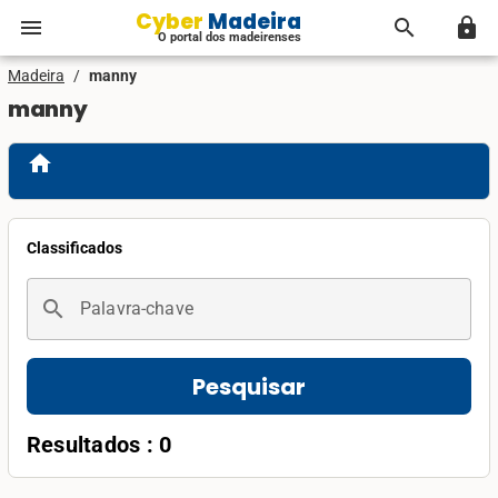
Cyber Madeira
menu
search
lock
O portal dos madeirenses
Madeira
/
manny
manny
home
Classificados
search
Palavra-chave
Pesquisar
Resultados : 0