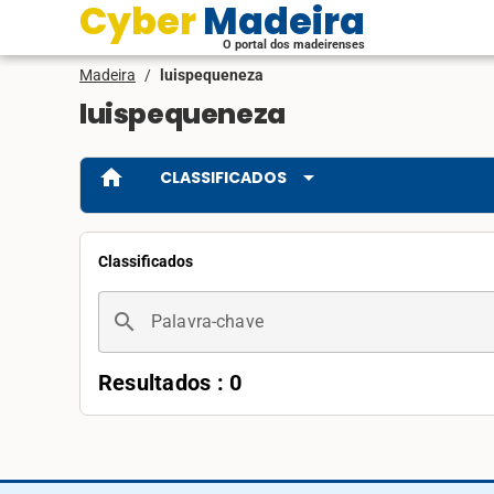
Cyber Madeira
O portal dos madeirenses
Madeira
/
luispequeneza
luispequeneza
home
arrow_drop_down
CLASSIFICADOS
Classificados
search
Palavra-chave
Resultados : 0