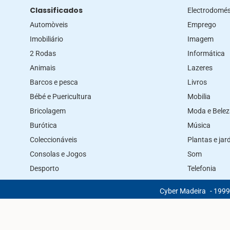
Classificados
Electrodomés
Automòveis
Emprego
Imobiliário
Imagem
2 Rodas
Informática
Animais
Lazeres
Barcos e pesca
Livros
Bébé e Puericultura
Mobilia
Bricolagem
Moda e Bele
Burótica
Música
Coleccionáveis
Plantas e ja
Consolas e Jogos
Som
Desporto
Telefonia
Cyber Madeira
- 1999