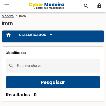
Cyber Madeira
menu
search
lock
O portal dos madeirenses
Madeira
/
lmrn
lmrn
home
arrow_drop_down
CLASSIFICADOS
Classificados
search
Palavra-chave
Pesquisar
Resultados : 0