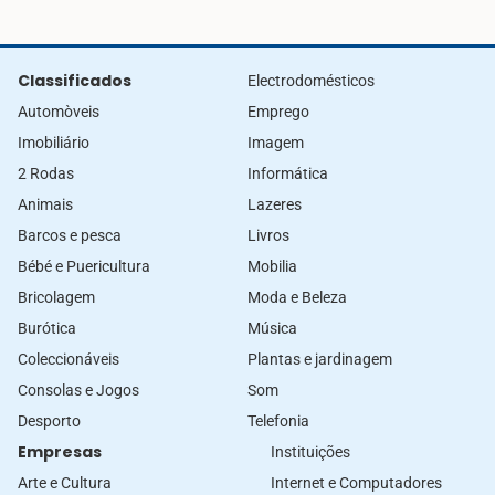
Classificados
Electrodomésticos
Automòveis
Emprego
Imobiliário
Imagem
2 Rodas
Informática
Animais
Lazeres
Barcos e pesca
Livros
Bébé e Puericultura
Mobilia
Bricolagem
Moda e Beleza
Burótica
Música
Coleccionáveis
Plantas e jardinagem
Consolas e Jogos
Som
Desporto
Telefonia
Empresas
Instituições
Arte e Cultura
Internet e Computadores