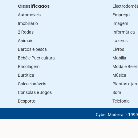
Classificados
Electrodomés
Automòveis
Emprego
Imobiliário
Imagem
2 Rodas
Informática
Animais
Lazeres
Barcos e pesca
Livros
Bébé e Puericultura
Mobilia
Bricolagem
Moda e Bele
Burótica
Música
Coleccionáveis
Plantas e ja
Consolas e Jogos
Som
Desporto
Telefonia
Cyber Madeira
- 1999