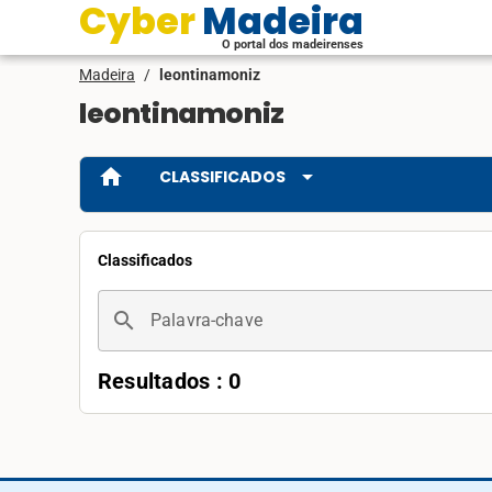
Cyber Madeira
O portal dos madeirenses
Madeira
/
leontinamoniz
leontinamoniz
home
arrow_drop_down
CLASSIFICADOS
Classificados
search
Palavra-chave
Resultados : 0