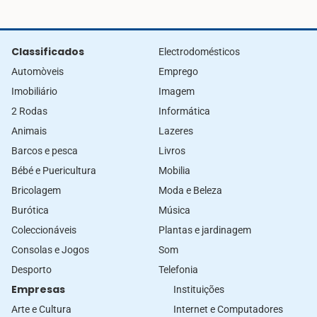
Classificados
Electrodomésticos
Automòveis
Emprego
Imobiliário
Imagem
2 Rodas
Informática
Animais
Lazeres
Barcos e pesca
Livros
Bébé e Puericultura
Mobilia
Bricolagem
Moda e Beleza
Burótica
Música
Coleccionáveis
Plantas e jardinagem
Consolas e Jogos
Som
Desporto
Telefonia
Empresas
Instituições
Arte e Cultura
Internet e Computadores