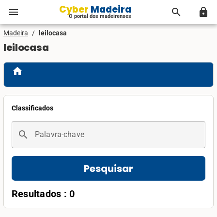
Cyber Madeira
menu
search
lock
O portal dos madeirenses
Madeira
/
leilocasa
leilocasa
home
Classificados
search
Palavra-chave
Pesquisar
Resultados : 0