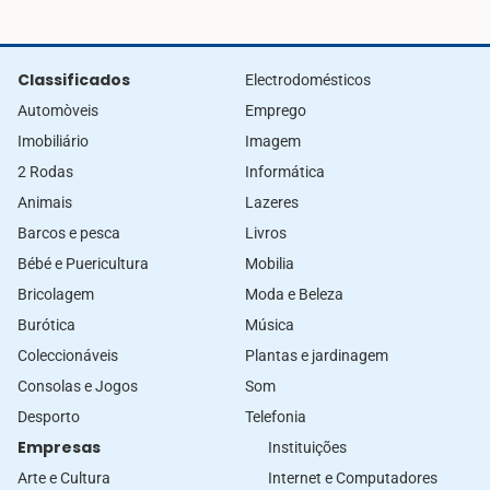
Classificados
Electrodomésticos
Automòveis
Emprego
Imobiliário
Imagem
2 Rodas
Informática
Animais
Lazeres
Barcos e pesca
Livros
Bébé e Puericultura
Mobilia
Bricolagem
Moda e Beleza
Burótica
Música
Coleccionáveis
Plantas e jardinagem
Consolas e Jogos
Som
Desporto
Telefonia
Empresas
Instituições
Arte e Cultura
Internet e Computadores