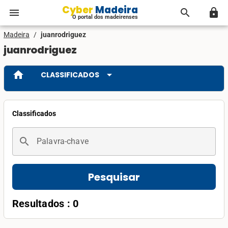
Cyber Madeira
menu
search
lock
O portal dos madeirenses
Madeira
/
juanrodriguez
juanrodriguez
home
arrow_drop_down
CLASSIFICADOS
Classificados
search
Palavra-chave
Pesquisar
Resultados : 0