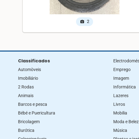
2
photo_camera
Classificados
Electrodomés
Automòveis
Emprego
Imobiliário
Imagem
2 Rodas
Informática
Animais
Lazeres
Barcos e pesca
Livros
Bébé e Puericultura
Mobilia
Bricolagem
Moda e Bele
Burótica
Música
Coleccionáveis
Plantas e ja