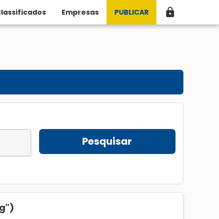
lock
lassificados
Empresas
PUBLICAR
Pesquisar
g")