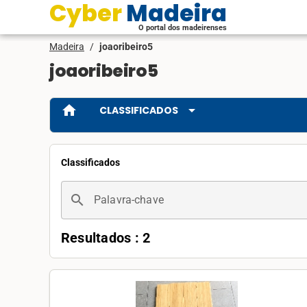
Cyber Madeira
O portal dos madeirenses
Madeira
/
joaoribeiro5
joaoribeiro5
home
arrow_drop_down
CLASSIFICADOS
Classificados
search
Palavra-chave
Resultados : 2