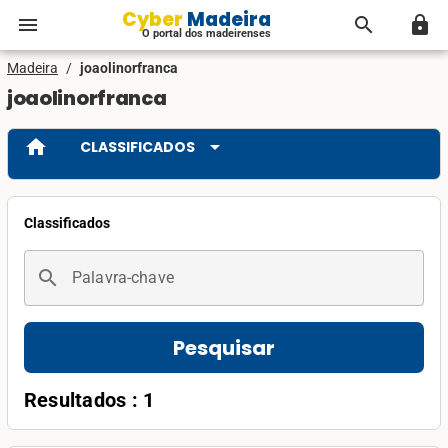
Cyber Madeira
menu
search
lock
O portal dos madeirenses
Madeira
/
joaolinorfranca
joaolinorfranca
home
arrow_drop_down
CLASSIFICADOS
Classificados
search
Palavra-chave
Pesquisar
Resultados : 1