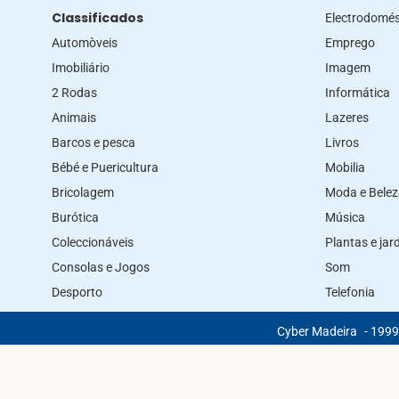
Classificados
Electrodomés
Automòveis
Emprego
Imobiliário
Imagem
2 Rodas
Informática
Animais
Lazeres
Barcos e pesca
Livros
Bébé e Puericultura
Mobilia
Bricolagem
Moda e Bele
Burótica
Música
Coleccionáveis
Plantas e ja
Consolas e Jogos
Som
Desporto
Telefonia
Cyber Madeira
- 1999