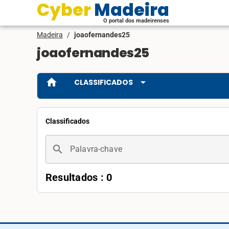
Cyber Madeira
O portal dos madeirenses
Madeira
/
joaofernandes25
joaofernandes25
home
arrow_drop_down
CLASSIFICADOS
Classificados
search
Palavra-chave
Resultados : 0