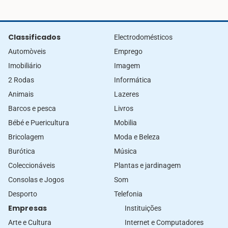
Classificados
Electrodomésticos
Automòveis
Emprego
Imobiliário
Imagem
2 Rodas
Informática
Animais
Lazeres
Barcos e pesca
Livros
Bébé e Puericultura
Mobilia
Bricolagem
Moda e Beleza
Burótica
Música
Coleccionáveis
Plantas e jardinagem
Consolas e Jogos
Som
Desporto
Telefonia
Empresas
Instituições
Arte e Cultura
Internet e Computadores