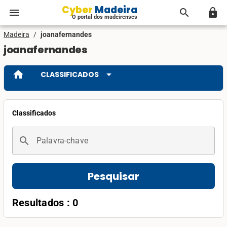
Cyber Madeira
menu
search
lock
O portal dos madeirenses
Madeira
/
joanafernandes
joanafernandes
home
arrow_drop_down
CLASSIFICADOS
Classificados
search
Palavra-chave
Pesquisar
Resultados : 0