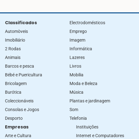
Classificados
Electrodomésticos
Automòveis
Emprego
Imobiliário
Imagem
2 Rodas
Informática
Animais
Lazeres
Barcos e pesca
Livros
Bébé e Puericultura
Mobilia
Bricolagem
Moda e Beleza
Burótica
Música
Coleccionáveis
Plantas e jardinagem
Consolas e Jogos
Som
Desporto
Telefonia
Empresas
Instituições
Arte e Cultura
Internet e Computadores