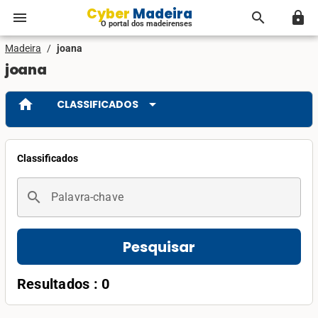
Cyber Madeira
menu
search
lock
O portal dos madeirenses
Madeira
/
joana
joana
home
arrow_drop_down
CLASSIFICADOS
Classificados
search
Palavra-chave
Pesquisar
Resultados : 0