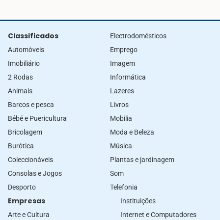
Classificados
Electrodomésticos
Automòveis
Emprego
Imobiliário
Imagem
2 Rodas
Informática
Animais
Lazeres
Barcos e pesca
Livros
Bébé e Puericultura
Mobilia
Bricolagem
Moda e Beleza
Burótica
Música
Coleccionáveis
Plantas e jardinagem
Consolas e Jogos
Som
Desporto
Telefonia
Empresas
Instituições
Arte e Cultura
Internet e Computadores