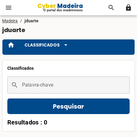
Cyber Madeira
menu
search
lock
O portal dos madeirenses
Madeira
/
jduarte
jduarte
home
arrow_drop_down
CLASSIFICADOS
Classificados
search
Palavra-chave
Pesquisar
Resultados : 0