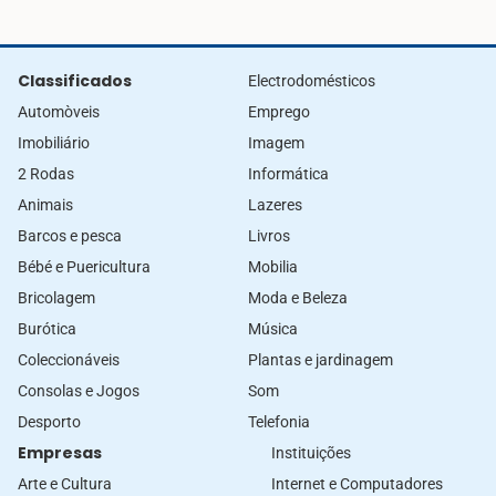
Classificados
Electrodomésticos
Automòveis
Emprego
Imobiliário
Imagem
2 Rodas
Informática
Animais
Lazeres
Barcos e pesca
Livros
Bébé e Puericultura
Mobilia
Bricolagem
Moda e Beleza
Burótica
Música
Coleccionáveis
Plantas e jardinagem
Consolas e Jogos
Som
Desporto
Telefonia
Empresas
Instituições
Arte e Cultura
Internet e Computadores