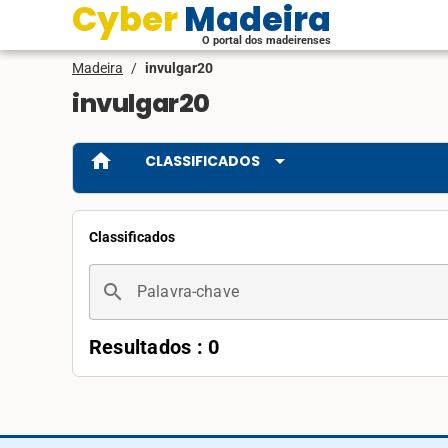
Cyber Madeira
O portal dos madeirenses
Madeira
/
invulgar20
invulgar20
home
arrow_drop_down
CLASSIFICADOS
Classificados
search
Palavra-chave
Resultados : 0