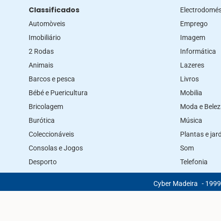
Classificados
Electrodomés
Automòveis
Emprego
Imobiliário
Imagem
2 Rodas
Informática
Animais
Lazeres
Barcos e pesca
Livros
Bébé e Puericultura
Mobilia
Bricolagem
Moda e Bele
Burótica
Música
Coleccionáveis
Plantas e ja
Consolas e Jogos
Som
Desporto
Telefonia
Cyber Madeira
- 1999