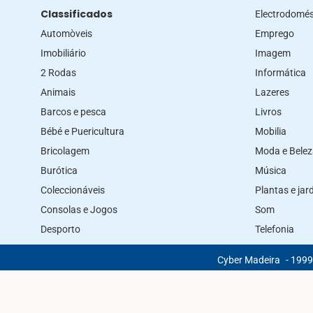
Classificados
Electrodomés
Automòveis
Emprego
Imobiliário
Imagem
2 Rodas
Informática
Animais
Lazeres
Barcos e pesca
Livros
Bébé e Puericultura
Mobilia
Bricolagem
Moda e Bele
Burótica
Música
Coleccionáveis
Plantas e ja
Consolas e Jogos
Som
Desporto
Telefonia
Cyber Madeira
- 1999