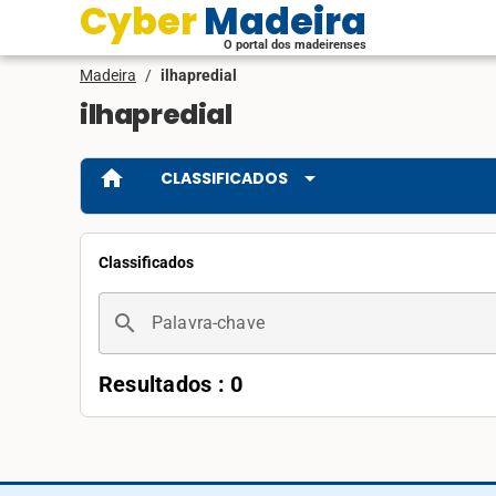
Cyber Madeira
O portal dos madeirenses
Madeira
/
ilhapredial
ilhapredial
home
arrow_drop_down
CLASSIFICADOS
Classificados
search
Palavra-chave
Resultados : 0