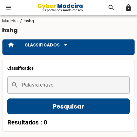
Cyber Madeira
menu
search
lock
O portal dos madeirenses
Madeira
/
hshg
hshg
home
arrow_drop_down
CLASSIFICADOS
Classificados
search
Palavra-chave
Pesquisar
Resultados : 0