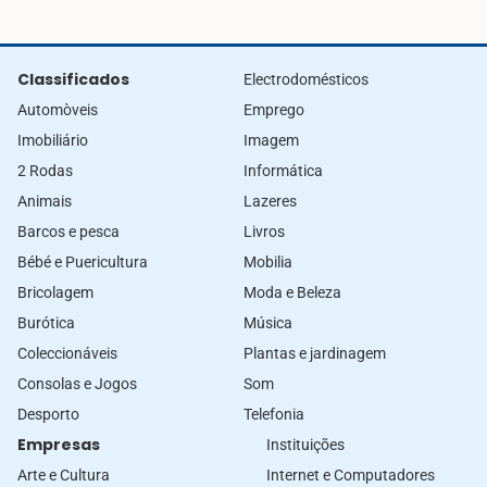
Classificados
Electrodomésticos
Automòveis
Emprego
Imobiliário
Imagem
2 Rodas
Informática
Animais
Lazeres
Barcos e pesca
Livros
Bébé e Puericultura
Mobilia
Bricolagem
Moda e Beleza
Burótica
Música
Coleccionáveis
Plantas e jardinagem
Consolas e Jogos
Som
Desporto
Telefonia
Empresas
Instituições
Arte e Cultura
Internet e Computadores