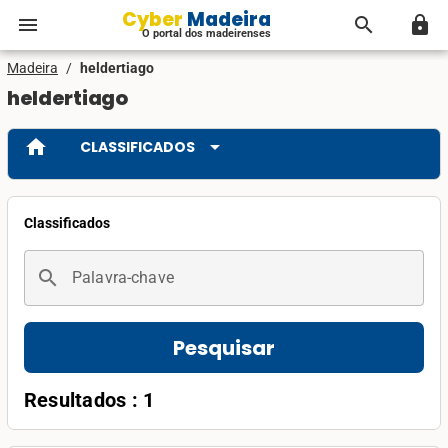
Cyber Madeira
menu
search
lock
O portal dos madeirenses
Madeira
/
heldertiago
heldertiago
home
arrow_drop_down
CLASSIFICADOS
Classificados
search
Palavra-chave
Pesquisar
Resultados : 1