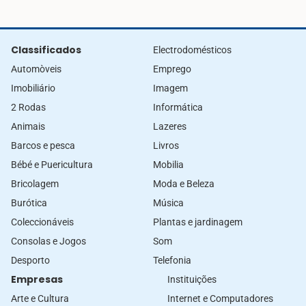
Classificados
Electrodomésticos
Automòveis
Emprego
Imobiliário
Imagem
2 Rodas
Informática
Animais
Lazeres
Barcos e pesca
Livros
Bébé e Puericultura
Mobilia
Bricolagem
Moda e Beleza
Burótica
Música
Coleccionáveis
Plantas e jardinagem
Consolas e Jogos
Som
Desporto
Telefonia
Empresas
Instituições
Arte e Cultura
Internet e Computadores