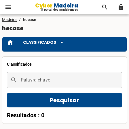
Cyber Madeira
menu
search
lock
O portal dos madeirenses
Madeira
/
hecase
hecase
home
arrow_drop_down
CLASSIFICADOS
Classificados
search
Palavra-chave
Pesquisar
Resultados : 0