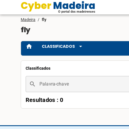
Cyber Madeira
O portal dos madeirenses
Madeira
/
fly
fly
home
arrow_drop_down
CLASSIFICADOS
Classificados
search
Palavra-chave
Resultados : 0