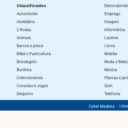
Classificados
Electrodomés
Automòveis
Emprego
Imobiliário
Imagem
2 Rodas
Informática
Animais
Lazeres
Barcos e pesca
Livros
Bébé e Puericultura
Mobilia
Bricolagem
Moda e Bele
Burótica
Música
Coleccionáveis
Plantas e ja
Consolas e Jogos
Som
Desporto
Telefonia
Cyber Madeira
- 1999