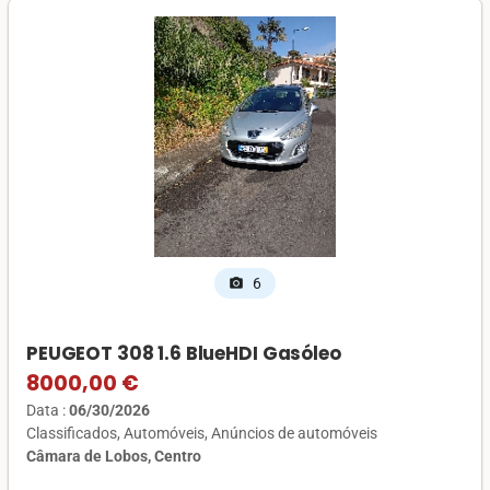
6
photo_camera
PEUGEOT 308 1.6 BlueHDI Gasóleo
8000,00 €
Data :
06/30/2026
Classificados
Automóveis
Anúncios de automóveis
Câmara de Lobos, Centro