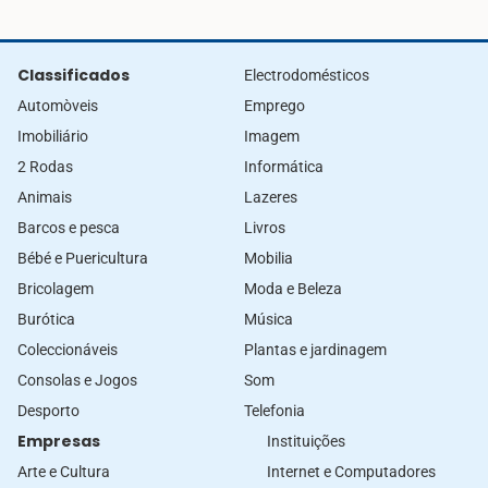
Classificados
Electrodomésticos
Automòveis
Emprego
Imobiliário
Imagem
2 Rodas
Informática
Animais
Lazeres
Barcos e pesca
Livros
Bébé e Puericultura
Mobilia
Bricolagem
Moda e Beleza
Burótica
Música
Coleccionáveis
Plantas e jardinagem
Consolas e Jogos
Som
Desporto
Telefonia
Empresas
Instituições
Arte e Cultura
Internet e Computadores