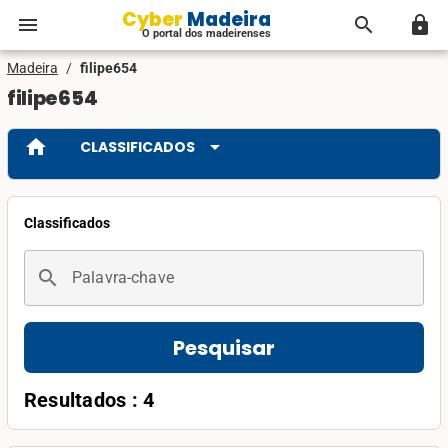
Cyber Madeira
menu
search
lock
O portal dos madeirenses
Madeira
/
filipe654
filipe654
home
arrow_drop_down
CLASSIFICADOS
Classificados
search
Palavra-chave
Pesquisar
Resultados : 4