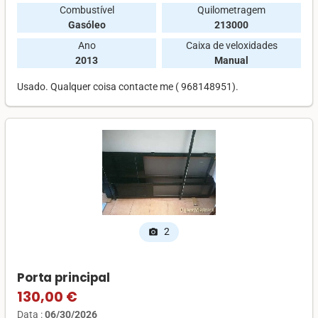
Combustível
Quilometragem
Gasóleo
213000
Ano
Caixa de veloxidades
2013
Manual
Usado. Qualquer coisa contacte me ( 968148951).
2
photo_camera
Porta principal
130,00 €
Data :
06/30/2026