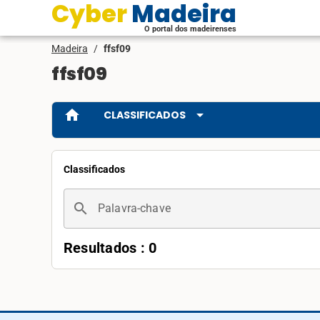
Cyber Madeira
O portal dos madeirenses
Madeira
/
ffsf09
ffsf09
home
arrow_drop_down
CLASSIFICADOS
Classificados
search
Palavra-chave
Resultados : 0