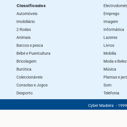
Classificados
Electrodomés
Automòveis
Emprego
Imobiliário
Imagem
2 Rodas
Informática
Animais
Lazeres
Barcos e pesca
Livros
Bébé e Puericultura
Mobilia
Bricolagem
Moda e Bele
Burótica
Música
Coleccionáveis
Plantas e ja
Consolas e Jogos
Som
Desporto
Telefonia
Cyber Madeira
- 1999