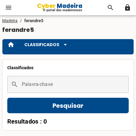
Cyber Madeira
menu
search
lock
O portal dos madeirenses
Madeira
/
ferandre5
ferandre5
home
arrow_drop_down
CLASSIFICADOS
Classificados
search
Palavra-chave
Pesquisar
Resultados : 0