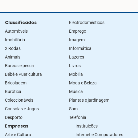
Classificados
Electrodomésticos
Automòveis
Emprego
Imobiliário
Imagem
2 Rodas
Informática
Animais
Lazeres
Barcos e pesca
Livros
Bébé e Puericultura
Mobilia
Bricolagem
Moda e Beleza
Burótica
Música
Coleccionáveis
Plantas e jardinagem
Consolas e Jogos
Som
Desporto
Telefonia
Empresas
Instituições
Arte e Cultura
Internet e Computadores