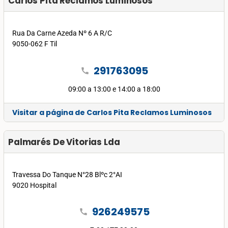
Carlos Pita Reclamos Luminosos
Rua Da Carne Azeda Nº 6 A R/C
9050-062 F Til
291763095
call
09:00 a 13:00 e 14:00 a 18:00
Visitar a página de Carlos Pita Reclamos Luminosos
Palmarés De Vitorias Lda
Travessa Do Tanque N°28 Blºc 2°AI
9020 Hospital
926249575
call