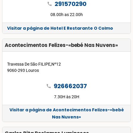
291570290
call
08.00h as 22.00h
Visitar a página de Hotel E Restarante O Colmo
Acontecimentos Felizes-«bebé Nas Nuvens»
Travessa De São FILIPE,Nº12
9060-293 Louros
926662037
call
7.30H às 20H
Visitar a página de Acontecimentos Felizes-«bebé
Nas Nuvens»