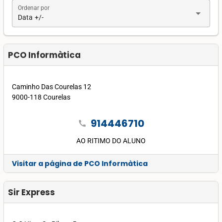
Ordenar por
arrow_drop_down
Data +/-
PCO Informàtica
Caminho Das Courelas 12
9000-118 Courelas
914446710
call
AO RITIMO DO ALUNO
Visitar a página de PCO Informàtica
Sir Express