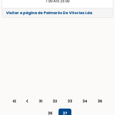
7.00 ATE 23.00
Visitar a página de Palmarés De Vitorias Lda
keyboard_double_arrow_left
keyboard_arrow_left
31
32
33
34
35
36
37