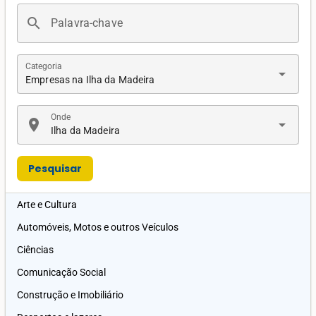
search
Palavra-chave
Categoria
arrow_drop_down
Empresas na Ilha da Madeira
Onde
location_on
arrow_drop_down
Ilha da Madeira
Pesquisar
Arte e Cultura
Automóveis, Motos e outros Veículos
Ciências
Comunicação Social
Construção e Imobiliário