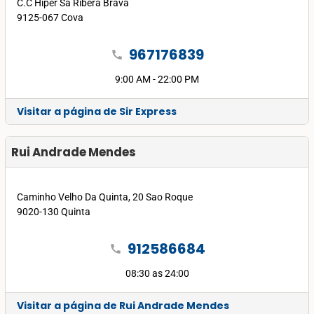
C.C Hiper Sa Ribera Brava
9125-067 Cova
967176839
call
9:00 AM - 22:00 PM
Visitar a página de Sir Express
Rui Andrade Mendes
Caminho Velho Da Quinta, 20 Sao Roque
9020-130 Quinta
912586684
call
08:30 as 24:00
Visitar a página de Rui Andrade Mendes