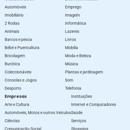
Automòveis
Emprego
Imobiliário
Imagem
2 Rodas
Informática
Animais
Lazeres
Barcos e pesca
Livros
Bébé e Puericultura
Mobilia
Bricolagem
Moda e Beleza
Burótica
Música
Coleccionáveis
Plantas e jardinagem
Consolas e Jogos
Som
Desporto
Telefonia
Empresas
Instituições
Arte e Cultura
Internet e Computadores
Automóveis, Motos e outros Veículos
Saúde
Ciências
Serviços
Comunicação Social
Shopping