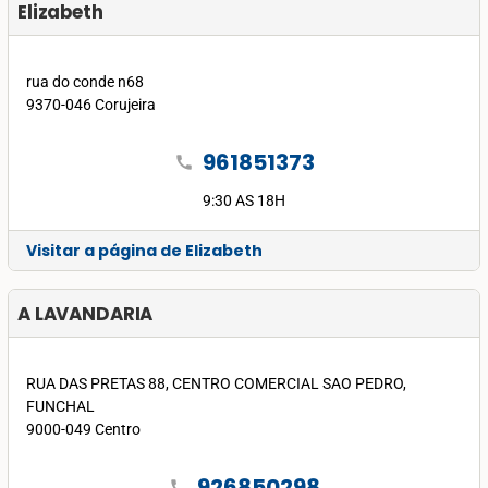
Elizabeth
rua do conde n68
9370-046 Corujeira
961851373
call
9:30 AS 18H
Visitar a página de Elizabeth
A LAVANDARIA
RUA DAS PRETAS 88, CENTRO COMERCIAL SAO PEDRO,
FUNCHAL
9000-049 Centro
926850298
call