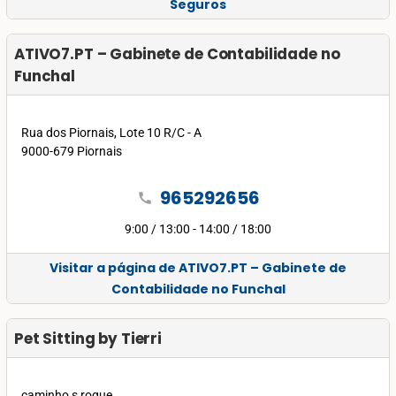
Seguros
ATIVO7.PT – Gabinete de Contabilidade no
Funchal
Rua dos Piornais, Lote 10 R/C - A
9000-679 Piornais
965292656
call
9:00 / 13:00 - 14:00 / 18:00
Visitar a página de ATIVO7.PT – Gabinete de
Contabilidade no Funchal
Pet Sitting by Tierri
caminho s roque