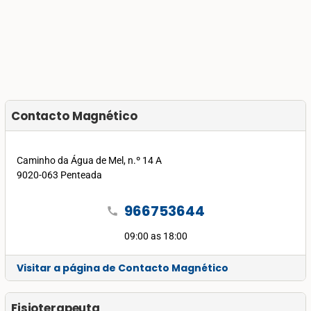
Contacto Magnético
Caminho da Água de Mel, n.º 14 A
9020-063 Penteada
966753644
call
09:00 as 18:00
Visitar a página de Contacto Magnético
Fisioterapeuta