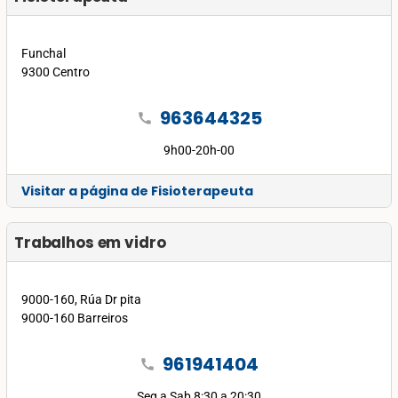
Funchal
9300 Centro
963644325
call
9h00-20h-00
Visitar a página de Fisioterapeuta
Trabalhos em vidro
9000-160, Rúa Dr pita
9000-160 Barreiros
961941404
call
Seg a Sab 8:30 a 20:30