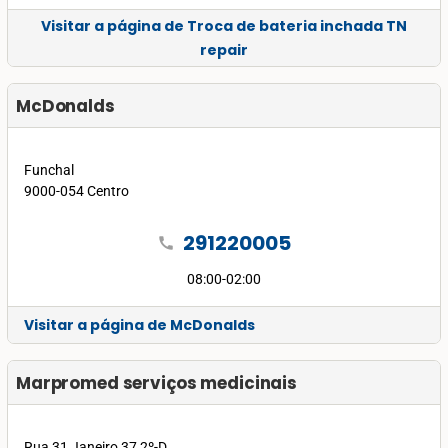
Visitar a página de Troca de bateria inchada TN
repair
McDonalds
Funchal
9000-054 Centro
291220005
call
08:00-02:00
Visitar a página de McDonalds
Marpromed serviços medicinais
Rua 31 Janeiro 37,2º-D