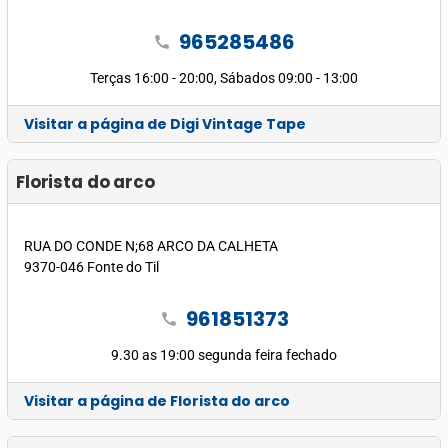
965285486
call
Terças 16:00 - 20:00, Sábados 09:00 - 13:00
Visitar a página de Digi Vintage Tape
Florista do arco
RUA DO CONDE N;68 ARCO DA CALHETA
9370-046 Fonte do Til
961851373
call
9.30 as 19:00 segunda feira fechado
Visitar a página de Florista do arco