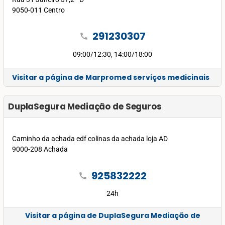
9050-011 Centro
291230307
call
09:00/12:30, 14:00/18:00
Visitar a página de Marpromed serviços medicinais
DuplaSegura Mediação de Seguros
Caminho da achada edf colinas da achada loja AD
9000-208 Achada
925832222
call
24h
Visitar a página de DuplaSegura Mediação de