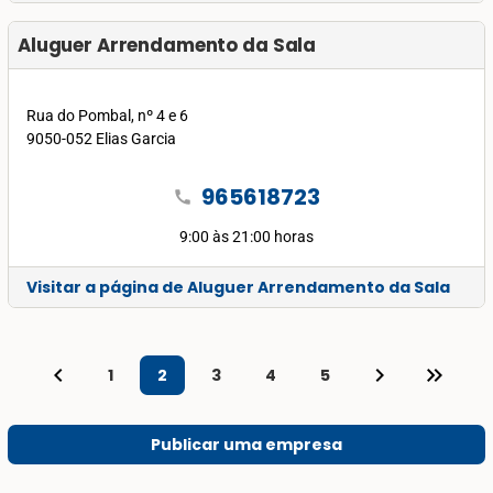
Aluguer Arrendamento da Sala
Rua do Pombal, nº 4 e 6
9050-052 Elias Garcia
965618723
call
9:00 às 21:00 horas
Visitar a página de Aluguer Arrendamento da Sala
keyboard_arrow_left
keyboard_arrow_right
keyboard_double_arrow_right
1
2
3
4
5
Publicar uma empresa