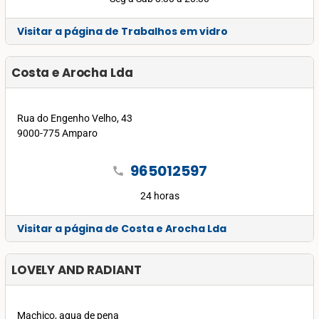
Visitar a página de Trabalhos em vidro
Costa e Arocha Lda
Rua do Engenho Velho, 43
9000-775 Amparo
965012597
call
24 horas
Visitar a página de Costa e Arocha Lda
LOVELY AND RADIANT
Machico, agua de pena