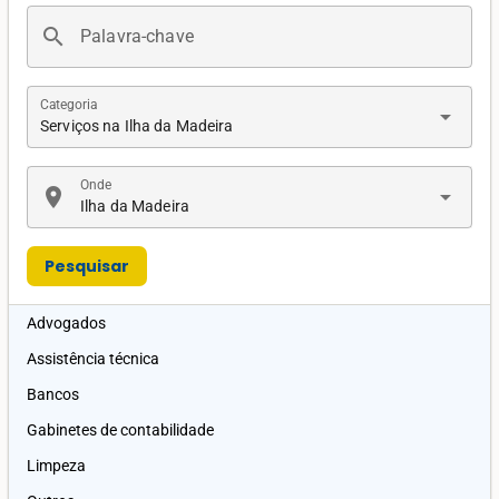
search
Palavra-chave
Categoria
arrow_drop_down
Serviços na Ilha da Madeira
Onde
location_on
arrow_drop_down
Ilha da Madeira
Pesquisar
Advogados
Assistência técnica
Bancos
Gabinetes de contabilidade
Limpeza