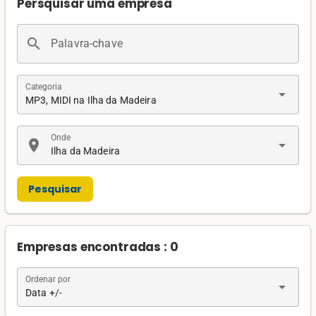
Persquisar uma empresa
search
Palavra-chave
Categoria
arrow_drop_down
MP3, MIDI na Ilha da Madeira
Onde
location_on
arrow_drop_down
Ilha da Madeira
Pesquisar
Empresas encontradas : 0
Ordenar por
arrow_drop_down
Data +/-