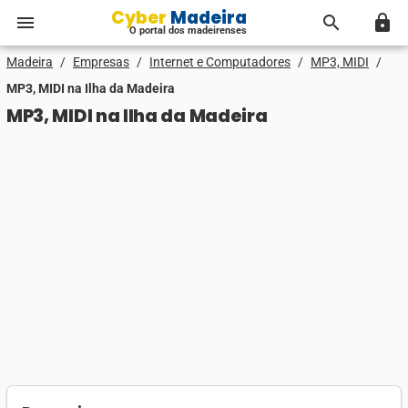
Cyber Madeira
menu
search
lock
O portal dos madeirenses
Madeira
/
Empresas
/
Internet e Computadores
/
MP3, MIDI
/
MP3, MIDI na Ilha da Madeira
MP3, MIDI na Ilha da Madeira