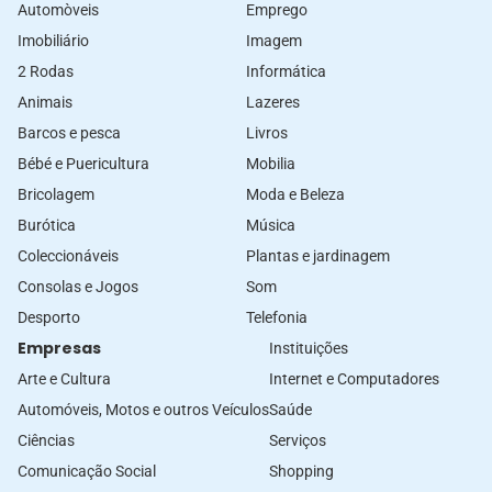
Automòveis
Emprego
Imobiliário
Imagem
2 Rodas
Informática
Animais
Lazeres
Barcos e pesca
Livros
Bébé e Puericultura
Mobilia
Bricolagem
Moda e Beleza
Burótica
Música
Coleccionáveis
Plantas e jardinagem
Consolas e Jogos
Som
Desporto
Telefonia
Empresas
Instituições
Arte e Cultura
Internet e Computadores
Automóveis, Motos e outros Veículos
Saúde
Ciências
Serviços
Comunicação Social
Shopping