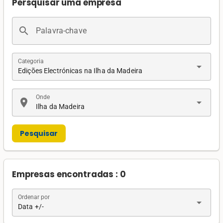
Persquisar uma empresa
search
Palavra-chave
Categoria
arrow_drop_down
Edições Electrónicas na Ilha da Madeira
Onde
location_on
arrow_drop_down
Ilha da Madeira
Pesquisar
Empresas encontradas : 0
Ordenar por
arrow_drop_down
Data +/-