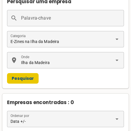
Persquisar uma empresa
search
Palavra-chave
Categoria
arrow_drop_down
E-Zines na Ilha da Madeira
Onde
location_on
arrow_drop_down
Ilha da Madeira
Pesquisar
Empresas encontradas : 0
Ordenar por
arrow_drop_down
Data +/-