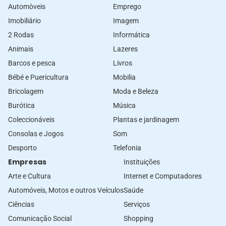
Automòveis
Emprego
Imobiliário
Imagem
2 Rodas
Informática
Animais
Lazeres
Barcos e pesca
Livros
Bébé e Puericultura
Mobilia
Bricolagem
Moda e Beleza
Burótica
Música
Coleccionáveis
Plantas e jardinagem
Consolas e Jogos
Som
Desporto
Telefonia
Empresas
Instituições
Arte e Cultura
Internet e Computadores
Automóveis, Motos e outros Veículos
Saúde
Ciências
Serviços
Comunicação Social
Shopping