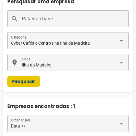
Persquisar uma empresa
search
Palavra-chave
Categoria
arrow_drop_down
Cyber Cafés e Centros na Ilha da Madeira
Onde
location_on
arrow_drop_down
Ilha da Madeira
Pesquisar
Empresas encontradas : 1
Ordenar por
arrow_drop_down
Data +/-