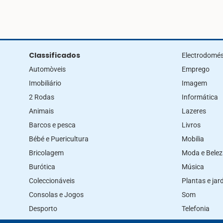
Classificados
Electrodomés
Automòveis
Emprego
Imobiliário
Imagem
2 Rodas
Informática
Animais
Lazeres
Barcos e pesca
Livros
Bébé e Puericultura
Mobilia
Bricolagem
Moda e Bele
Burótica
Música
Coleccionáveis
Plantas e ja
Consolas e Jogos
Som
Desporto
Telefonia