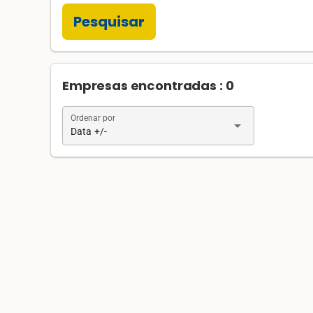
Pesquisar
Empresas encontradas : 0
Ordenar por
arrow_drop_down
Data +/-