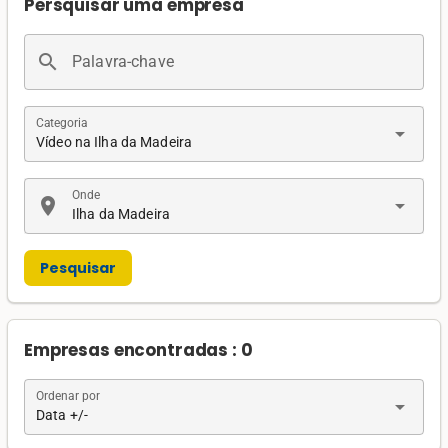
Persquisar uma empresa
search
Palavra-chave
Categoria
arrow_drop_down
Vídeo na Ilha da Madeira
Onde
location_on
arrow_drop_down
Ilha da Madeira
Pesquisar
Empresas encontradas : 0
Ordenar por
arrow_drop_down
Data +/-