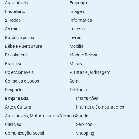
Automòveis
Emprego
Imobiliário
Imagem
2 Rodas
Informática
Animais
Lazeres
Barcos e pesca
Livros
Bébé e Puericultura
Mobilia
Bricolagem
Moda e Beleza
Burótica
Música
Coleccionáveis
Plantas e jardinagem
Consolas e Jogos
Som
Desporto
Telefonia
Empresas
Instituições
Arte e Cultura
Internet e Computadores
Automóveis, Motos e outros Veículos
Saúde
Ciências
Serviços
Comunicação Social
Shopping