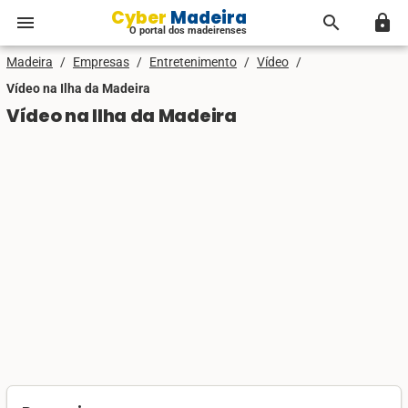
Cyber Madeira
menu
search
lock
O portal dos madeirenses
Madeira
/
Empresas
/
Entretenimento
/
Vídeo
/
Vídeo na Ilha da Madeira
Vídeo na Ilha da Madeira