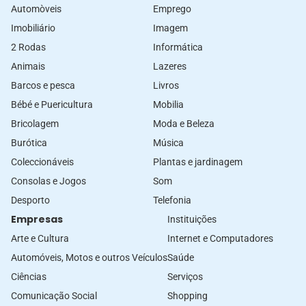
Automòveis
Emprego
Imobiliário
Imagem
2 Rodas
Informática
Animais
Lazeres
Barcos e pesca
Livros
Bébé e Puericultura
Mobilia
Bricolagem
Moda e Beleza
Burótica
Música
Coleccionáveis
Plantas e jardinagem
Consolas e Jogos
Som
Desporto
Telefonia
Empresas
Instituições
Arte e Cultura
Internet e Computadores
Automóveis, Motos e outros Veículos
Saúde
Ciências
Serviços
Comunicação Social
Shopping