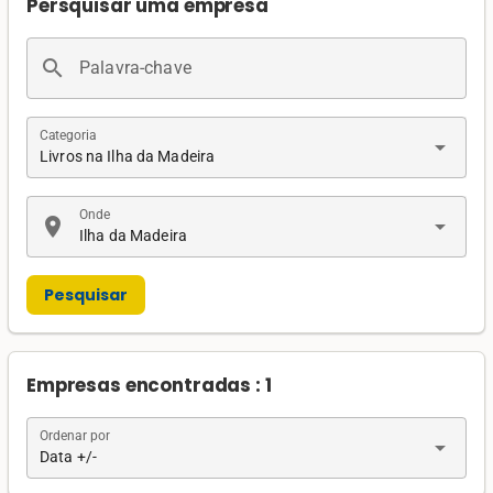
Persquisar uma empresa
search
Palavra-chave
Categoria
arrow_drop_down
Livros na Ilha da Madeira
Onde
location_on
arrow_drop_down
Ilha da Madeira
Pesquisar
Empresas encontradas : 1
Ordenar por
arrow_drop_down
Data +/-