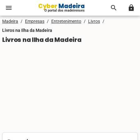
Cyber Madeira
menu
search
lock
O portal dos madeirenses
Madeira
/
Empresas
/
Entretenimento
/
Livros
/
Livros na Ilha da Madeira
Livros na Ilha da Madeira