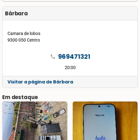
Bárbara
Camara de lobos
9300 050 Centro
969471321
call
20:00
Visitar a página de Bárbara
Em destaque