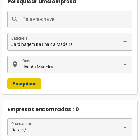
Persquisar uma empresa
search
Palavra-chave
Categoria
arrow_drop_down
Jardinagem na Ilha da Madeira
Onde
location_on
arrow_drop_down
Ilha da Madeira
Pesquisar
Empresas encontradas : 0
Ordenar por
arrow_drop_down
Data +/-