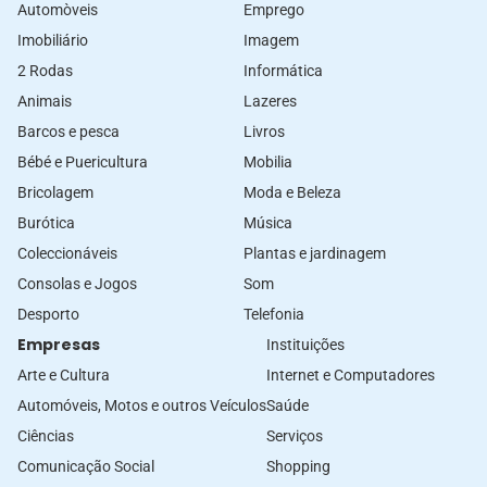
Automòveis
Emprego
Imobiliário
Imagem
2 Rodas
Informática
Animais
Lazeres
Barcos e pesca
Livros
Bébé e Puericultura
Mobilia
Bricolagem
Moda e Beleza
Burótica
Música
Coleccionáveis
Plantas e jardinagem
Consolas e Jogos
Som
Desporto
Telefonia
Empresas
Instituições
Arte e Cultura
Internet e Computadores
Automóveis, Motos e outros Veículos
Saúde
Ciências
Serviços
Comunicação Social
Shopping