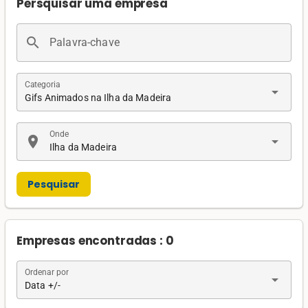
Persquisar uma empresa
search
Palavra-chave
Categoria
arrow_drop_down
Gifs Animados na Ilha da Madeira
Onde
location_on
arrow_drop_down
Ilha da Madeira
Pesquisar
Empresas encontradas : 0
Ordenar por
arrow_drop_down
Data +/-