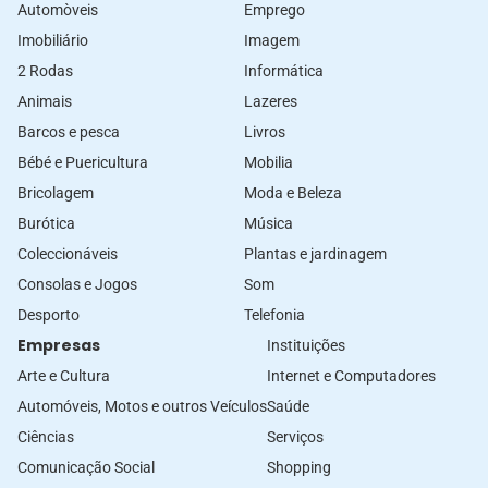
Automòveis
Emprego
Imobiliário
Imagem
2 Rodas
Informática
Animais
Lazeres
Barcos e pesca
Livros
Bébé e Puericultura
Mobilia
Bricolagem
Moda e Beleza
Burótica
Música
Coleccionáveis
Plantas e jardinagem
Consolas e Jogos
Som
Desporto
Telefonia
Empresas
Instituições
Arte e Cultura
Internet e Computadores
Automóveis, Motos e outros Veículos
Saúde
Ciências
Serviços
Comunicação Social
Shopping