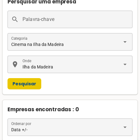
Persquisar uma empresa
search
Palavra-chave
Categoria
arrow_drop_down
Cinema na Ilha da Madeira
Onde
location_on
arrow_drop_down
Ilha da Madeira
Pesquisar
Empresas encontradas : 0
Ordenar por
arrow_drop_down
Data +/-