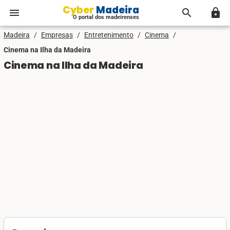
Cyber Madeira
menu
search
lock
O portal dos madeirenses
Madeira
/
Empresas
/
Entretenimento
/
Cinema
/
Cinema na Ilha da Madeira
Cinema na Ilha da Madeira