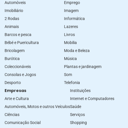
Automòveis
Emprego
Imobiliário
Imagem
2 Rodas
Informática
Animais
Lazeres
Barcos e pesca
Livros
Bébé e Puericultura
Mobilia
Bricolagem
Moda e Beleza
Burótica
Música
Coleccionáveis
Plantas e jardinagem
Consolas e Jogos
Som
Desporto
Telefonia
Empresas
Instituições
Arte e Cultura
Internet e Computadores
Automóveis, Motos e outros Veículos
Saúde
Ciências
Serviços
Comunicação Social
Shopping