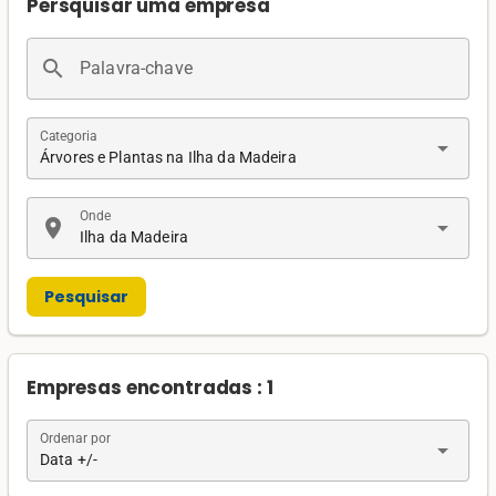
Persquisar uma empresa
search
Palavra-chave
Categoria
arrow_drop_down
Árvores e Plantas na Ilha da Madeira
Onde
location_on
arrow_drop_down
Ilha da Madeira
Pesquisar
Empresas encontradas : 1
Ordenar por
arrow_drop_down
Data +/-