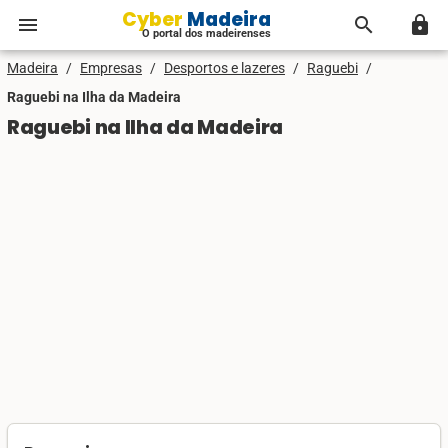
Cyber Madeira
menu
search
lock
O portal dos madeirenses
Madeira
/
Empresas
/
Desportos e lazeres
/
Raguebi
/
Raguebi na Ilha da Madeira
Raguebi na Ilha da Madeira