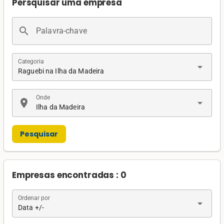
Persquisar uma empresa
search
Palavra-chave
Categoria
arrow_drop_down
Raguebi na Ilha da Madeira
Onde
location_on
arrow_drop_down
Ilha da Madeira
Pesquisar
Empresas encontradas : 0
Ordenar por
arrow_drop_down
Data +/-