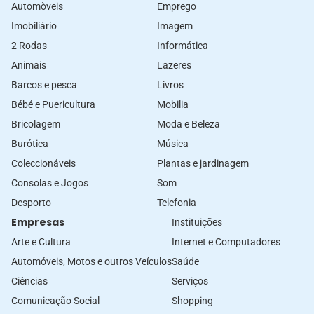
Automòveis
Emprego
Imobiliário
Imagem
2 Rodas
Informática
Animais
Lazeres
Barcos e pesca
Livros
Bébé e Puericultura
Mobilia
Bricolagem
Moda e Beleza
Burótica
Música
Coleccionáveis
Plantas e jardinagem
Consolas e Jogos
Som
Desporto
Telefonia
Empresas
Instituições
Arte e Cultura
Internet e Computadores
Automóveis, Motos e outros Veículos
Saúde
Ciências
Serviços
Comunicação Social
Shopping