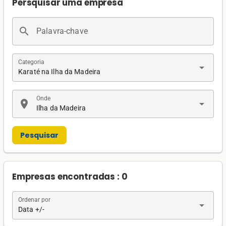
Persquisar uma empresa
search
Palavra-chave
Categoria
arrow_drop_down
Karaté na Ilha da Madeira
Onde
location_on
arrow_drop_down
Ilha da Madeira
Pesquisar
Empresas encontradas : 0
Ordenar por
arrow_drop_down
Data +/-