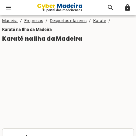
Cyber Madeira
menu
search
lock
O portal dos madeirenses
Madeira
/
Empresas
/
Desportos e lazeres
/
Karaté
/
Karaté na Ilha da Madeira
Karaté na Ilha da Madeira