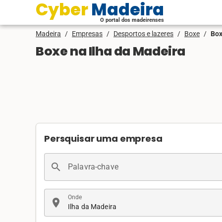
Cyber Madeira
O portal dos madeirenses
Madeira
/
Empresas
/
Desportos e lazeres
/
Boxe
/
Box
Boxe na Ilha da Madeira
Persquisar uma empresa
search
Palavra-chave
Onde
location_on
Ilha da Madeira