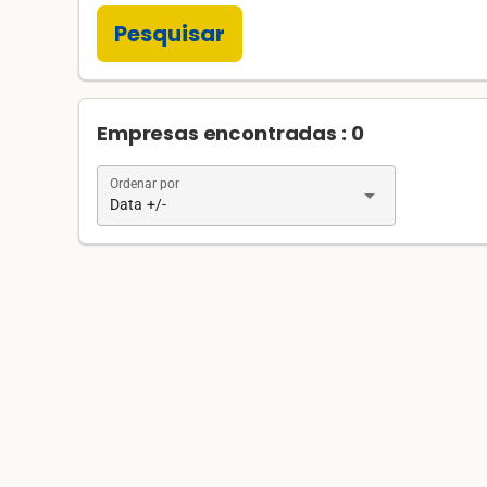
Pesquisar
Empresas encontradas : 0
Ordenar por
arrow_drop_down
Data +/-