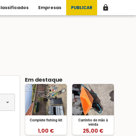
lock
lassificados
Empresas
PUBLICAR
Em destaque
arrow_drop_down
Complete fishing kit
Carrinho de mão à
venda
1,00 €
25,00 €