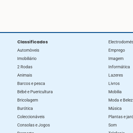
Classificados
Electrodomés
Automòveis
Emprego
Imobiliário
Imagem
2 Rodas
Informática
Animais
Lazeres
Barcos e pesca
Livros
Bébé e Puericultura
Mobilia
Bricolagem
Moda e Bele
Burótica
Música
Coleccionáveis
Plantas e ja
Consolas e Jogos
Som