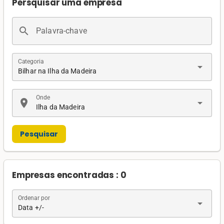
Persquisar uma empresa
search
Palavra-chave
Categoria
arrow_drop_down
Bilhar na Ilha da Madeira
Onde
location_on
arrow_drop_down
Ilha da Madeira
Pesquisar
Empresas encontradas : 0
Ordenar por
arrow_drop_down
Data +/-