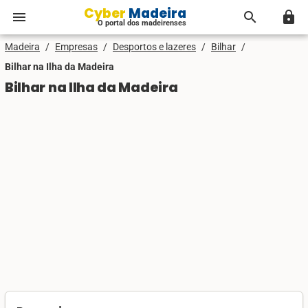
Cyber Madeira
menu
search
lock
O portal dos madeirenses
Madeira
/
Empresas
/
Desportos e lazeres
/
Bilhar
/
Bilhar na Ilha da Madeira
Bilhar na Ilha da Madeira