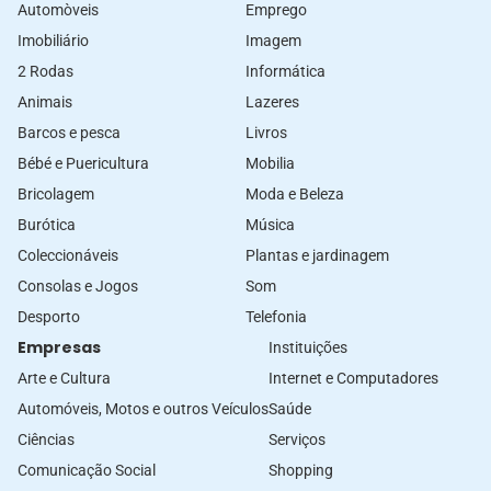
Automòveis
Emprego
Imobiliário
Imagem
2 Rodas
Informática
Animais
Lazeres
Barcos e pesca
Livros
Bébé e Puericultura
Mobilia
Bricolagem
Moda e Beleza
Burótica
Música
Coleccionáveis
Plantas e jardinagem
Consolas e Jogos
Som
Desporto
Telefonia
Empresas
Instituições
Arte e Cultura
Internet e Computadores
Automóveis, Motos e outros Veículos
Saúde
Ciências
Serviços
Comunicação Social
Shopping