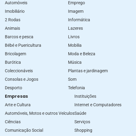
Automòveis
Emprego
Imobiliário
Imagem
2 Rodas
Informática
Animais
Lazeres
Barcos e pesca
Livros
Bébé e Puericultura
Mobilia
Bricolagem
Moda e Beleza
Burótica
Música
Coleccionáveis
Plantas e jardinagem
Consolas e Jogos
Som
Desporto
Telefonia
Empresas
Instituições
Arte e Cultura
Internet e Computadores
Automóveis, Motos e outros Veículos
Saúde
Ciências
Serviços
Comunicação Social
Shopping