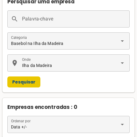
Persquisar uma empresa
search
Palavra-chave
Categoria
arrow_drop_down
Basebol na Ilha da Madeira
Onde
location_on
arrow_drop_down
Ilha da Madeira
Pesquisar
Empresas encontradas : 0
Ordenar por
arrow_drop_down
Data +/-