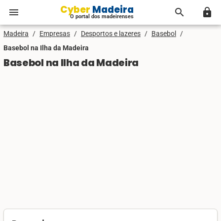
Cyber Madeira
menu
search
lock
O portal dos madeirenses
Madeira
/
Empresas
/
Desportos e lazeres
/
Basebol
/
Basebol na Ilha da Madeira
Basebol na Ilha da Madeira