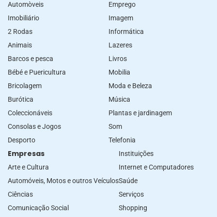
Automòveis
Emprego
Imobiliário
Imagem
2 Rodas
Informática
Animais
Lazeres
Barcos e pesca
Livros
Bébé e Puericultura
Mobilia
Bricolagem
Moda e Beleza
Burótica
Música
Coleccionáveis
Plantas e jardinagem
Consolas e Jogos
Som
Desporto
Telefonia
Empresas
Instituições
Arte e Cultura
Internet e Computadores
Automóveis, Motos e outros Veículos
Saúde
Ciências
Serviços
Comunicação Social
Shopping