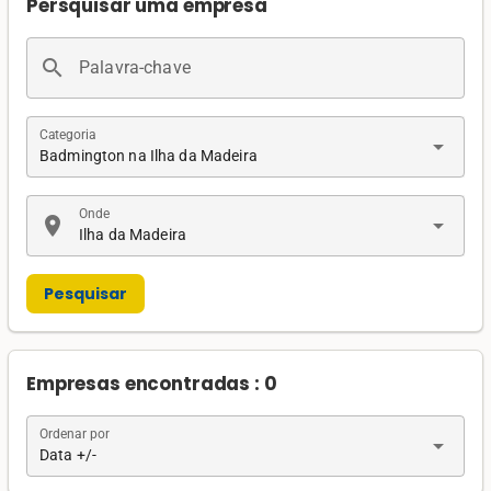
Persquisar uma empresa
search
Palavra-chave
Categoria
arrow_drop_down
Badmington na Ilha da Madeira
Onde
location_on
arrow_drop_down
Ilha da Madeira
Pesquisar
Empresas encontradas : 0
Ordenar por
arrow_drop_down
Data +/-