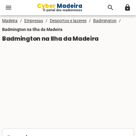
Cyber Madeira
menu
search
lock
O portal dos madeirenses
Madeira
/
Empresas
/
Desportos e lazeres
/
Badmington
/
Badmington na Ilha da Madeira
Badmington na Ilha da Madeira