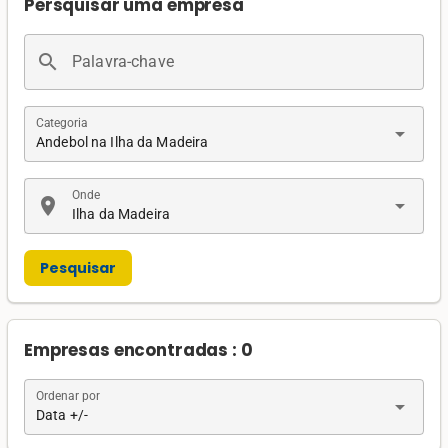
Persquisar uma empresa
search
Palavra-chave
Categoria
arrow_drop_down
Andebol na Ilha da Madeira
Onde
location_on
arrow_drop_down
Ilha da Madeira
Pesquisar
Empresas encontradas : 0
Ordenar por
arrow_drop_down
Data +/-