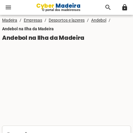
Cyber Madeira
menu
search
lock
O portal dos madeirenses
Madeira
/
Empresas
/
Desportos e lazeres
/
Andebol
/
Andebol na Ilha da Madeira
Andebol na Ilha da Madeira