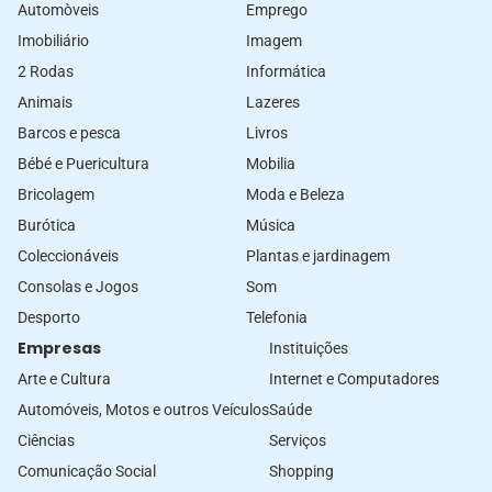
Automòveis
Emprego
Imobiliário
Imagem
2 Rodas
Informática
Animais
Lazeres
Barcos e pesca
Livros
Bébé e Puericultura
Mobilia
Bricolagem
Moda e Beleza
Burótica
Música
Coleccionáveis
Plantas e jardinagem
Consolas e Jogos
Som
Desporto
Telefonia
Empresas
Instituições
Arte e Cultura
Internet e Computadores
Automóveis, Motos e outros Veículos
Saúde
Ciências
Serviços
Comunicação Social
Shopping