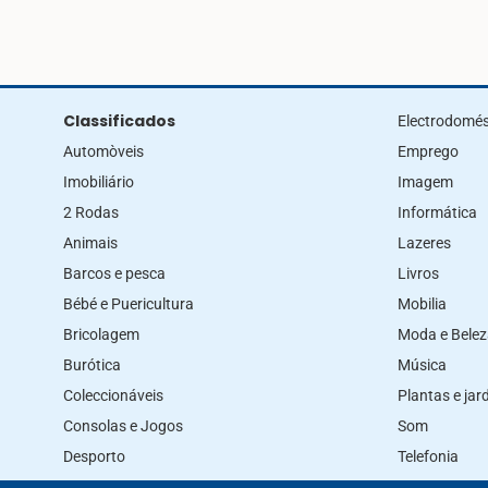
Classificados
Electrodomés
Automòveis
Emprego
Imobiliário
Imagem
2 Rodas
Informática
Animais
Lazeres
Barcos e pesca
Livros
Bébé e Puericultura
Mobilia
Bricolagem
Moda e Bele
Burótica
Música
Coleccionáveis
Plantas e ja
Consolas e Jogos
Som
Desporto
Telefonia