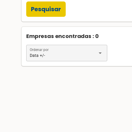
Pesquisar
Empresas encontradas : 0
Ordenar por
arrow_drop_down
Data +/-