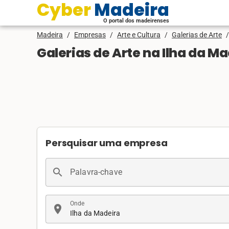
Cyber Madeira
O portal dos madeirenses
Madeira
/
Empresas
/
Arte e Cultura
/
Galerias de Arte
/
Galerias de Arte na Ilha da M
Persquisar uma empresa
search
Palavra-chave
Onde
location_on
Ilha da Madeira