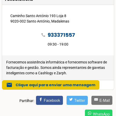
Caminho Santo António 193 Loja 8
9020-002 Santo António, Madalenas
933371557
call
09:30 - 19:00
Fornecemos assistência informática e fornecemos software de
facturação e gestão. Somos ainda representantes de gavetas
inteligentes como a Cashlogy e Zarph.
mail
Clique aqui para enviar uma mensagem
Facebook
Twitter
E-Mail
Partilhar:
WhatsApp