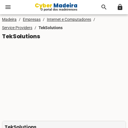
Cyber Madeira
menu
search
lock
O portal dos madeirenses
Madeira
/
Empresas
/
Internet e Computadores
/
Service Providers
/
TekSolutions
TekSolutions
TekSolutions