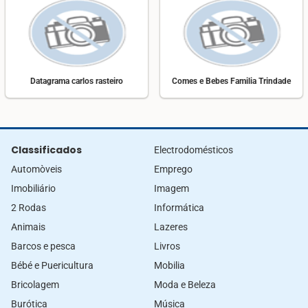
Datagrama carlos rasteiro
Comes e Bebes Familia Trindade
Classificados
Electrodomésticos
Automòveis
Emprego
Imobiliário
Imagem
2 Rodas
Informática
Animais
Lazeres
Barcos e pesca
Livros
Bébé e Puericultura
Mobilia
Bricolagem
Moda e Beleza
Burótica
Música